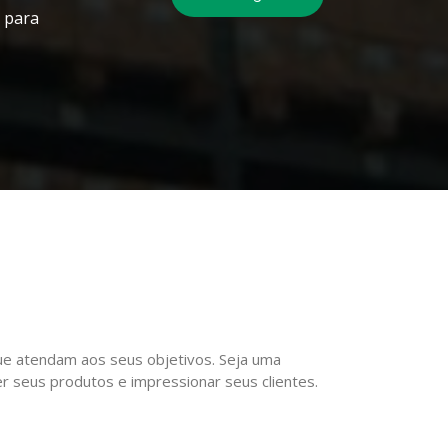
 para
ue atendam aos seus objetivos. Seja uma
 seus produtos e impressionar seus clientes.