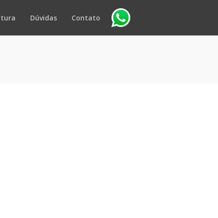
utura
Dúvidas
Contato