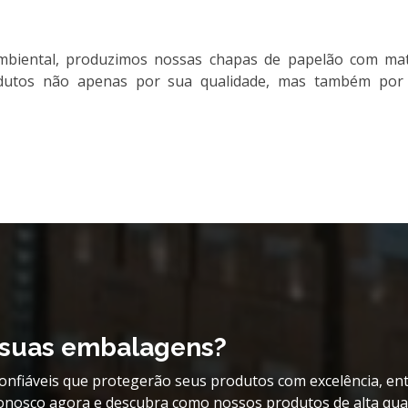
iental, produzimos nossas chapas de papelão com materi
dutos não apenas por sua qualidade, mas também por su
r suas embalagens?
confiáveis que protegerão seus produtos com excelência, en
 conosco agora e descubra como nossos produtos de alta qua