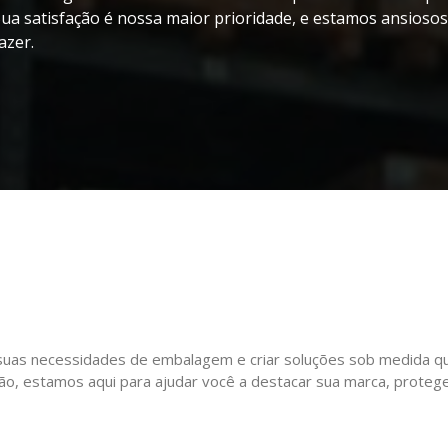
a satisfação é nossa maior prioridade, e estamos ansiosos
azer.
 suas necessidades de embalagem e criar soluções sob medida q
, estamos aqui para ajudar você a destacar sua marca, proteger